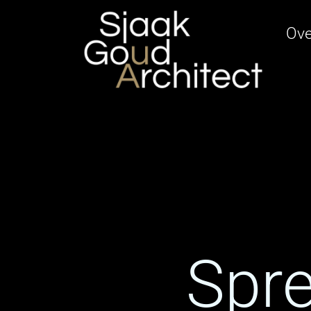
Ga
naar
Ove
de
inhoud
Spre